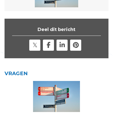
s
i
t
e
"
Deel dit bericht
VRAGEN