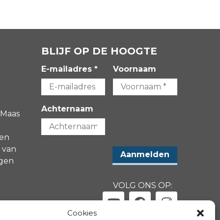
BLIJF OP DE HOOGTE
E-mailadres *
Voornaam
Achternaam
 Maas
gen
 van
agen
VOLG ONS OP:
-
Cookies