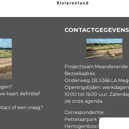
CONTACTGEGEVENS
Projectteam Meanderende
Bezoekadres:
Onderweg 2B, 5366 LA Me
agen?
Openingstijden: werkdagen
ve kaart definitief
10:00 tot 16:00 uur. Zaterd
zie onze agenda
.
ntact of een vraag?
Correspondentie:
Pettelaarpark 70, 5216 PP ‘s
Hertogenbosch