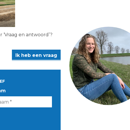
er ‘Vraag en antwoord’?
Ik heb een vraag
EF
am