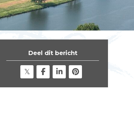
t
e
"
Deel dit bericht