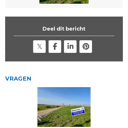
s
i
t
e
Deel dit bericht
"
VRAGEN