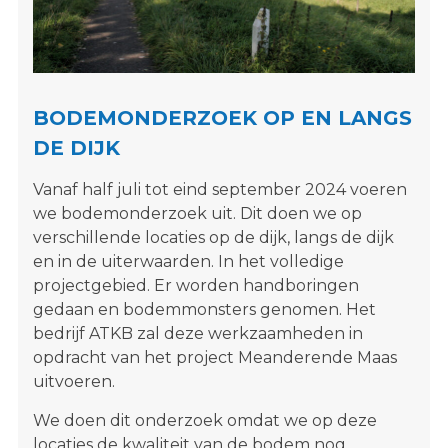
s
i
t
e
"
BODEMONDERZOEK OP EN LANGS
DE DIJK
Vanaf half juli tot eind september 2024 voeren
we bodemonderzoek uit. Dit doen we op
verschillende locaties op de dijk, langs de dijk
en in de uiterwaarden. In het volledige
projectgebied. Er worden handboringen
gedaan en bodemmonsters genomen. Het
bedrijf ATKB zal deze werkzaamheden in
opdracht van het project Meanderende Maas
uitvoeren.
We doen dit onderzoek omdat we op deze
locaties de kwaliteit van de bodem nog