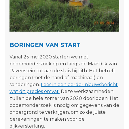
s
i
t
e
"
BORINGEN VAN START
Vanaf 25 mei 2020 starten we met
bodemonderzoek op en langs de Maasdijk van
Ravenstein tot aan de sluis bij Lith. Het betreft
boringen (met de hand of machinaal) en
sonderingen.
Lees in een eerder nieuwsbericht
wat dit precies omvat.
Deze werkzaamheden
zullen de hele zomer van 2020 doorlopen. Het
bodemonderzoek is nodig om gegevens van de
ondergrond te verkrijgen, om zo de juiste
berekeningen te maken voor de
dijkversterking.