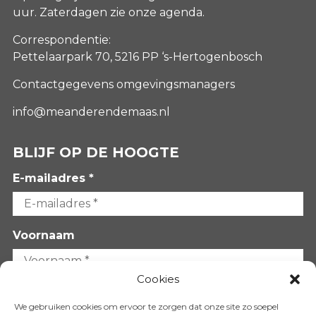
uur. Zaterdagen
zie onze agenda
.
Correspondentie:
Pettelaarpark 70, 5216 PP ‘s-Hertogenbosch
Contactgegevens omgevingsmanagers
info@meanderendemaas.nl
BLIJF OP DE HOOGTE
E-mailadres *
Voornaam
Cookies
Achternaam
We gebruiken cookies om ervoor te zorgen dat onze site zo soepel