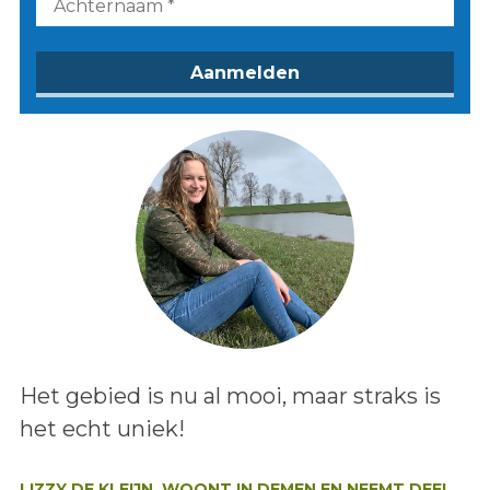
Lees het bericht:
Het gebied is nu al mooi, maar straks is
het echt uniek!
Auteur:
LIZZY DE KLEIJN, WOONT IN DEMEN EN NEEMT DEEL