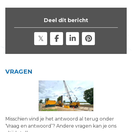
s
i
t
Deel dit bericht
e
"
VRAGEN
Misschien vind je het antwoord al terug onder
‘Vraag en antwoord’? Andere vragen kan je ons