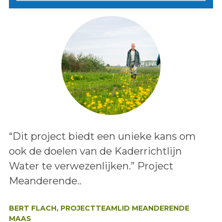
Lees het bericht:
“Dit project biedt een unieke kans om
ook de doelen van de Kaderrichtlijn
Water te verwezenlijken.” Project
Meanderende..
Auteur:
BERT FLACH, PROJECTTEAMLID MEANDERENDE
MAAS