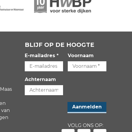
BLIJF OP DE HOOGTE
E-mailadres *
Voornaam
Achternaam
 Maas
gen
 van
agen
VOLG ONS OP: