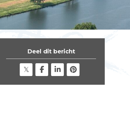
t
e
"
Deel dit bericht