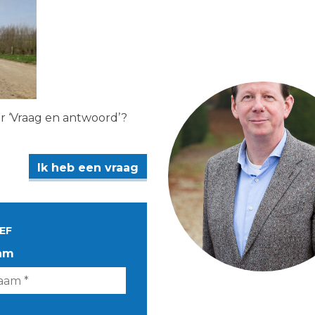
er ‘Vraag en antwoord’?
Ik heb een vraag
EF
am