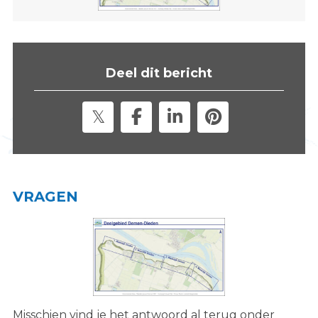
s
i
t
e
Deel dit bericht
"
VRAGEN
Misschien vind je het antwoord al terug onder