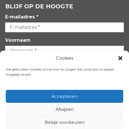
BLIJF OP DE HOOGTE
E-mailadres *
Voornaam
Cookies
Achternaam
We gebruiken cookies om ervoor te zorgen dat onze site zo soepel
mogelijk draait.
Accepteren
Afwijzen
VOLG ONS OP:
Bekijk voorkeuren
Copyright 2026