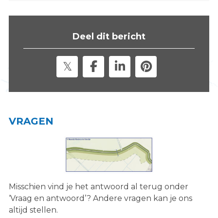
s
i
t
Deel dit bericht
e
"
VRAGEN
Misschien vind je het antwoord al terug onder
‘Vraag en antwoord’? Andere vragen kan je ons
altijd stellen.