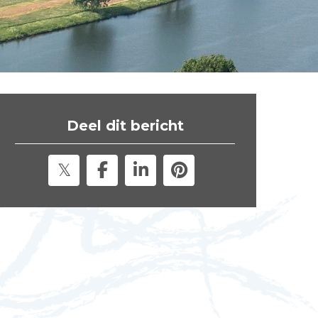
t
e
"
Deel dit bericht