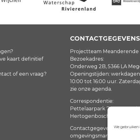
CONTACTGEGEVENS
agen?
Projectteam Meanderende
ve kaart definitief
Bezoekadres:
Onderweg 2B, 5366 LA Me
ntact of een vraag?
Openingstijden: werkdagen
10:00 tot 16:00 uur. Zaterd
zie onze agenda
.
Correspondentie:
Pettelaarpark 70, 5216 PP ‘s
Hertogenbosch
We gebruiken c
Contactgegevens
omgevingsmanagers