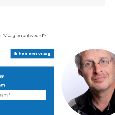
er ‘Vraag en antwoord’?
Ik heb een vraag
EF
am