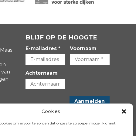
BLIJF OP DE HOOGTE
E-mailadres *
Voornaam
 Maas
gen
 van
Achternaam
agen
-
Cookies
VOLG ONS OP:
ookies om ervoor te zorgen dat onze site zo soepel mogelijk draait.