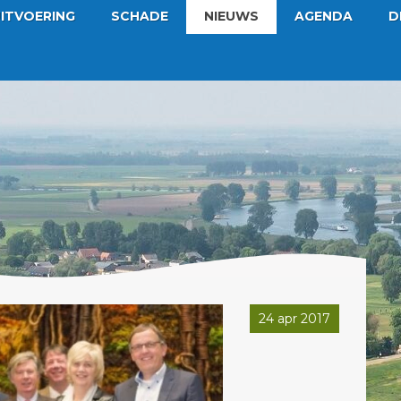
ITVOERING
SCHADE
NIEUWS
AGENDA
D
24 apr 2017