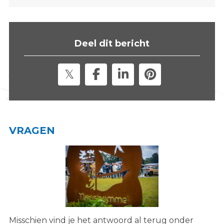
s
i
t
Deel dit bericht
e
"
VRAGEN
Misschien vind je het antwoord al terug onder