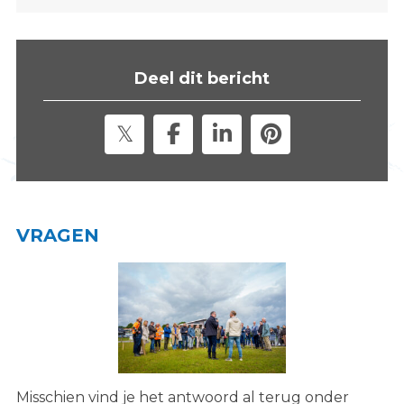
s
i
t
Deel dit bericht
e
"
VRAGEN
Misschien vind je het antwoord al terug onder