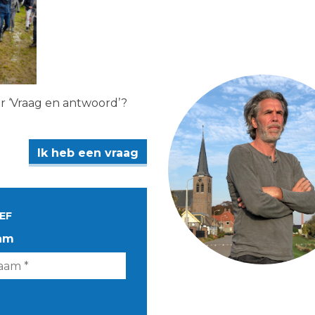
er ‘Vraag en antwoord’?
Ik heb een vraag
EF
am