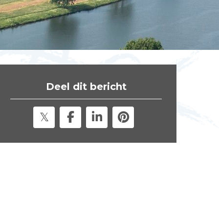
t
e
"
Deel dit bericht