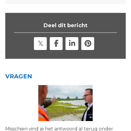
s
i
t
Deel dit bericht
e
"
VRAGEN
Misschien vind je het antwoord al terug onder