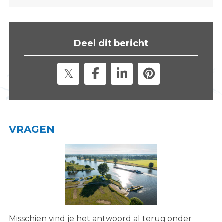
s
i
t
Deel dit bericht
e
"
VRAGEN
Misschien vind je het antwoord al terug onder