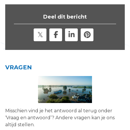
s
i
Deel dit bericht
t
e
"
VRAGEN
Misschien vind je het antwoord al terug onder
‘Vraag en antwoord’? Andere vragen kan je ons
altijd stellen.