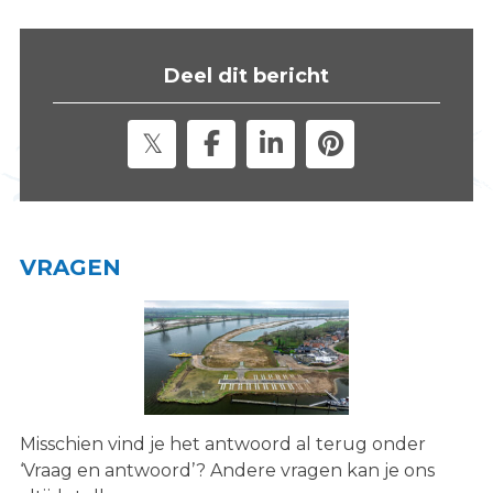
s
i
t
Deel dit bericht
e
"
VRAGEN
Misschien vind je het antwoord al terug onder
‘Vraag en antwoord’? Andere vragen kan je ons