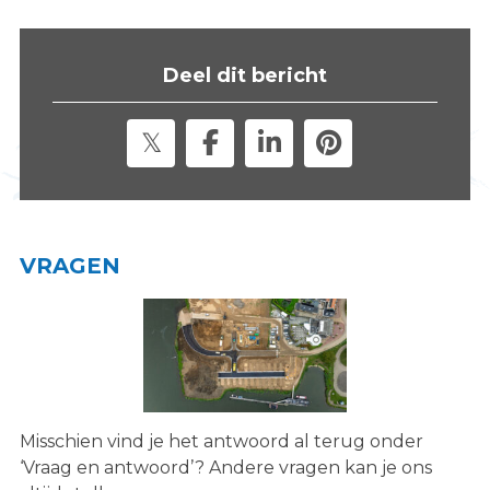
s
i
t
Deel dit bericht
e
"
VRAGEN
Misschien vind je het antwoord al terug onder
‘Vraag en antwoord’? Andere vragen kan je ons