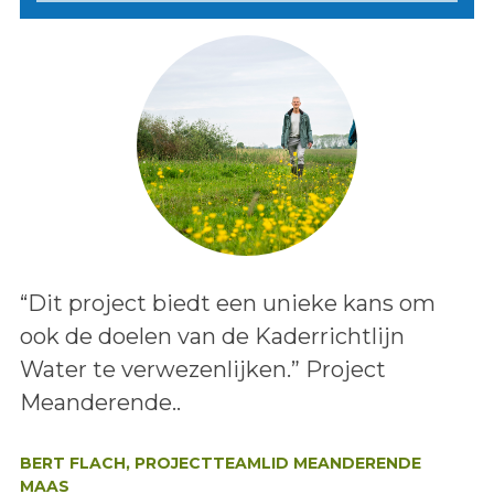
Lees het bericht:
“Dit project biedt een unieke kans om
ook de doelen van de Kaderrichtlijn
Water te verwezenlijken.” Project
Meanderende..
Auteur:
BERT FLACH, PROJECTTEAMLID MEANDERENDE
MAAS