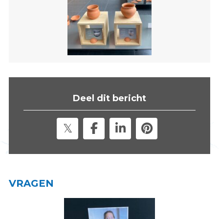
s
i
t
e
"
Deel dit bericht
VRAGEN