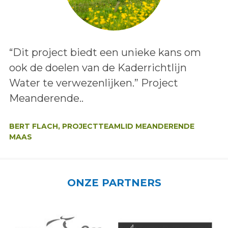
Lees het bericht:
“Dit project biedt een unieke kans om
ook de doelen van de Kaderrichtlijn
Water te verwezenlijken.” Project
Meanderende..
Auteur:
BERT FLACH, PROJECTTEAMLID MEANDERENDE
MAAS
ONZE PARTNERS