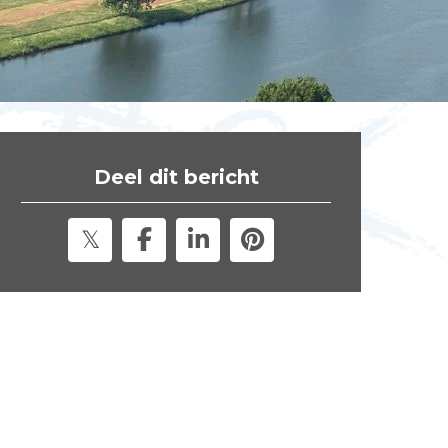
t
e
"
Deel dit bericht