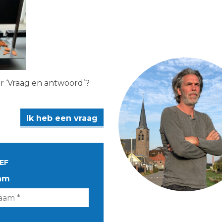
er ‘Vraag en antwoord’?
Ik heb een vraag
EF
am