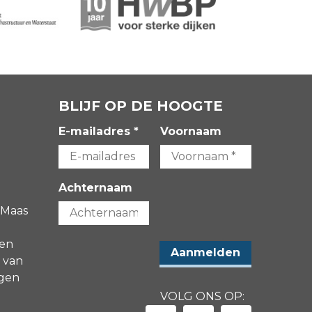
BLIJF OP DE HOOGTE
E-mailadres *
Voornaam
Achternaam
 Maas
gen
 van
agen
VOLG ONS OP: