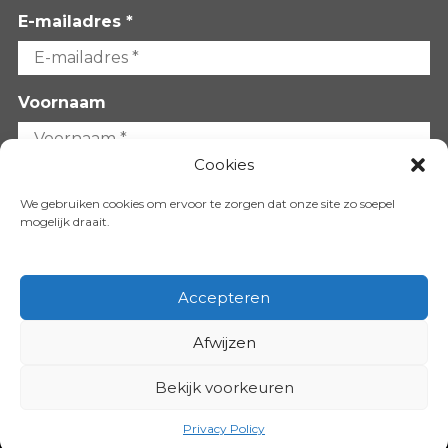
E-mailadres *
Voornaam
Cookies
Achternaam
We gebruiken cookies om ervoor te zorgen dat onze site zo soepel
mogelijk draait.
Accepteren
Afwijzen
VOLG ONS OP:
Bekijk voorkeuren
Copyright 2026
Privacy Policy