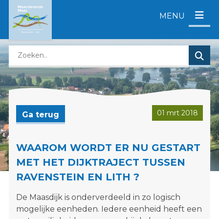
D
MENU
i
r
e
Z
c
o
t
e
n
k
a
e
a
n
r
01 mrt 2018
Ga terug
o
c
p
o
d
n
WAAROM WORDT ER NU GESTART
e
t
MET HET DIJKTRAJECT TUSSEN
z
e
RAVENSTEIN EN LITH ?
e
n
w
t
De Maasdijk is onderverdeeld in zo logisch
e
mogelijke eenheden. Iedere eenheid heeft een
b