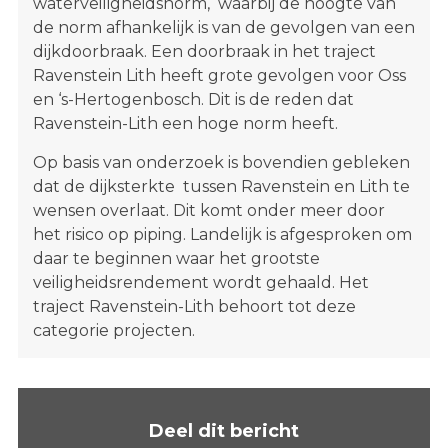
waterveiligheidsnorm, waarbij de hoogte van
s
de norm afhankelijk is van de gevolgen van een
i
dijkdoorbraak. Een doorbraak in het traject
t
Ravenstein Lith heeft grote gevolgen voor Oss
e
en ‘s-Hertogenbosch. Dit is de reden dat
"
Ravenstein-Lith een hoge norm heeft.
Op basis van onderzoek is bovendien gebleken
dat de dijksterkte tussen Ravenstein en Lith te
wensen overlaat. Dit komt onder meer door
het risico op piping. Landelijk is afgesproken om
daar te beginnen waar het grootste
veiligheidsrendement wordt gehaald. Het
traject Ravenstein-Lith behoort tot deze
categorie projecten.
Deel dit bericht