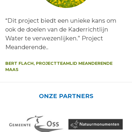
Lees het bericht:
“Dit project biedt een unieke kans om
ook de doelen van de Kaderrichtlijn
Water te verwezenlijken.” Project
Meanderende..
Auteur:
BERT FLACH, PROJECTTEAMLID MEANDERENDE
MAAS
ONZE PARTNERS