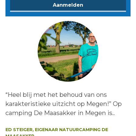
Lees het bericht:
“Heel blij met het behoud van ons
karakteristieke uitzicht op Megen!” Op
camping De Maasakker in Megen is..
Auteur:
ED STEIGER, EIGENAAR NATUURCAMPING DE