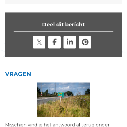
s
i
t
Deel dit bericht
e
"
VRAGEN
Misschien vind je het antwoord al terug onder