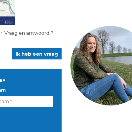
er ‘Vraag en antwoord’?
Ik heb een vraag
EF
am