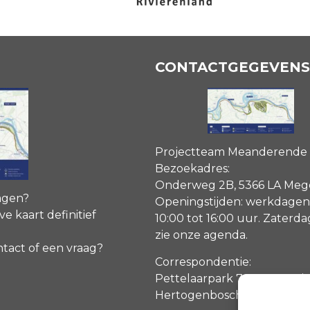
CONTACTGEGEVENS
Projectteam Meanderende
Bezoekadres:
Onderweg 2B, 5366 LA Me
agen?
Openingstijden: werkdagen
ve kaart definitief
10:00 tot 16:00 uur. Zaterd
zie onze agenda
.
ntact of een vraag?
Correspondentie:
Pettelaarpark 70, 5216 PP ‘s
Hertogenbosch