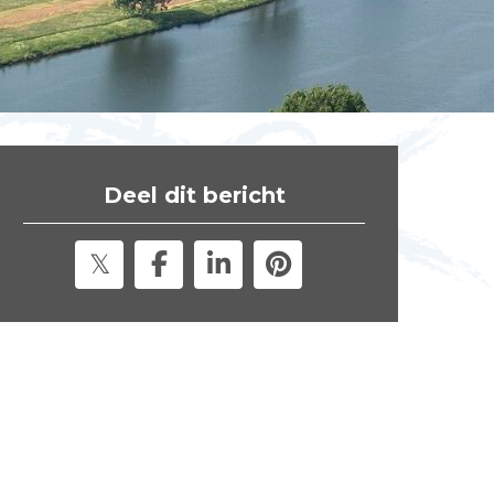
t
e
"
Deel dit bericht