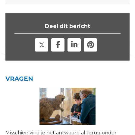
s
i
t
Deel dit bericht
e
"
VRAGEN
Misschien vind je het antwoord al terug onder