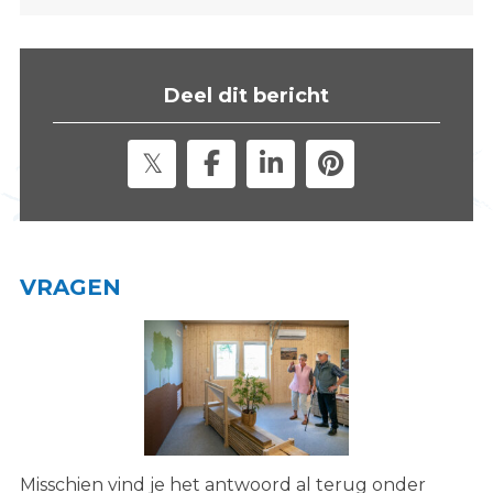
s
i
t
Deel dit bericht
e
"
VRAGEN
Misschien vind je het antwoord al terug onder