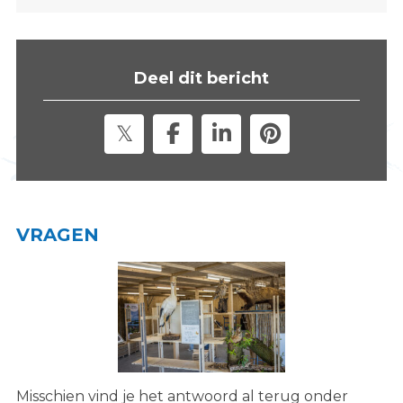
s
i
t
Deel dit bericht
e
"
VRAGEN
Misschien vind je het antwoord al terug onder