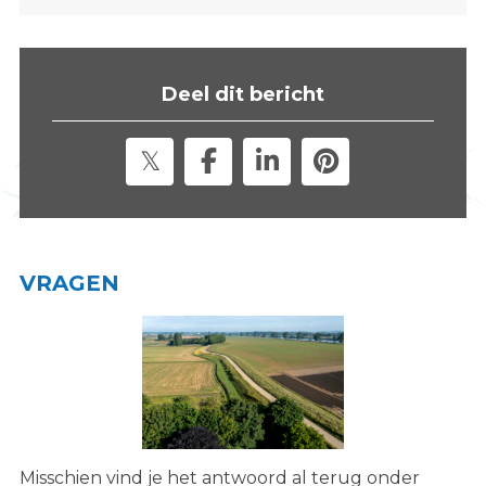
s
i
t
Deel dit bericht
e
"
VRAGEN
Misschien vind je het antwoord al terug onder