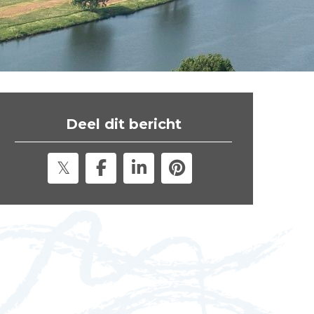
t
e
"
Deel dit bericht