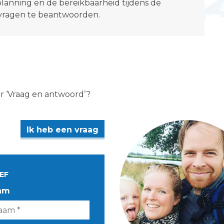
planning en de bereikbaarheid tijdens de
vragen te beantwoorden.
er ‘Vraag en antwoord’?
Ik heb een vraag
EF
am