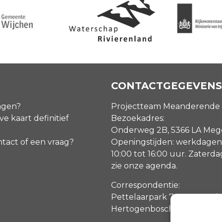
CONTACTGEGEVENS
agen?
Projectteam Meanderende
ve kaart definitief
Bezoekadres:
Onderweg 2B, 5366 LA Me
ntact of een vraag?
Openingstijden: werkdagen
10:00 tot 16:00 uur. Zaterd
zie onze agenda
.
Correspondentie:
Pettelaarpark 70, 5216 PP ‘s
Hertogenbosch