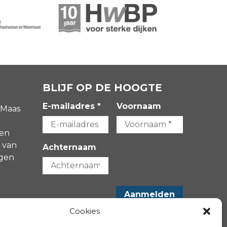
BLIJF OP DE HOOGTE
E-mailadres *
Voornaam
 Maas
gen
 van
Achternaam
agen
-
Cookies
VOLG ONS OP: