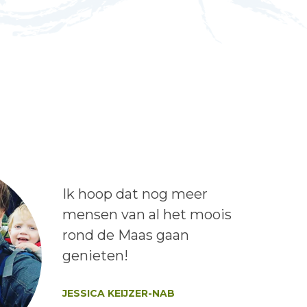
Lees het bericht:
Ik hoop dat nog meer
mensen van al het moois
rond de Maas gaan
genieten!
Auteur:
JESSICA KEIJZER-NAB