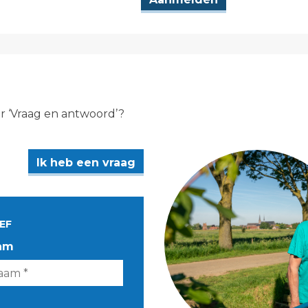
er ‘Vraag en antwoord’?
Ik heb een vraag
EF
am