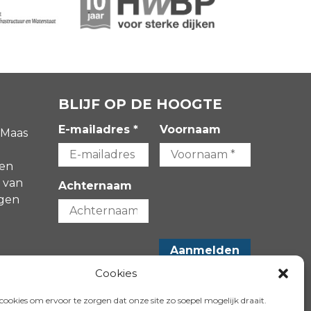
BLIJF OP DE HOOGTE
E-mailadres *
Voornaam
 Maas
gen
 van
Achternaam
agen
-
Cookies
VOLG ONS OP:
ookies om ervoor te zorgen dat onze site zo soepel mogelijk draait.