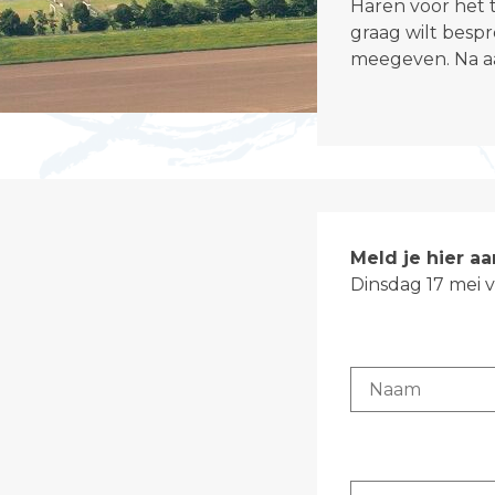
Haren
voor het t
graag wilt bespr
meegeven. Na aa
Meld je hier aa
Dinsdag 17 mei v
Naam
*
E-mailadres
*