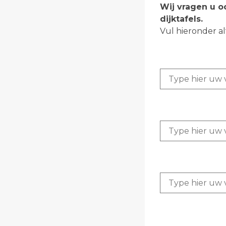
Wij vragen u o
dijktafels.
Vul hieronder al
Vraag 1:
Vraag 2:
Vraag 3: