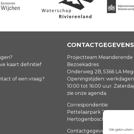
CONTACTGEGEVENS
agen?
Projectteam Meanderende
ve kaart definitief
Bezoekadres:
Onderweg 2B, 5366 LA Me
ntact of een vraag?
Openingstijden: werkdagen
10:00 tot 16:00 uur. Zaterd
zie onze agenda
.
Correspondentie:
Pettelaarpark 70, 5216 PP ‘s
Hertogenbosch
We gebruiken c
Contactgegevens