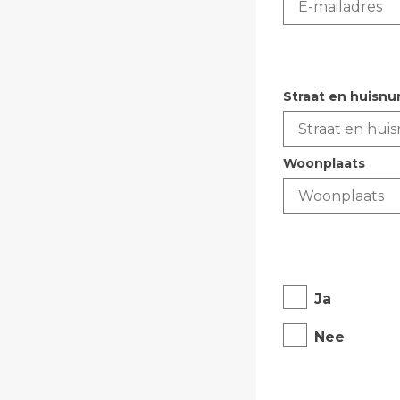
Adres
*
Straat en huisn
Woonplaats
Heeft u een dig
bezocht?
*
Ja
Nee