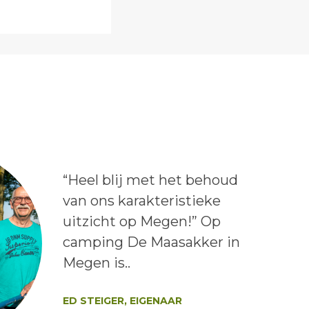
Lees het bericht:
“Heel blij met het behoud
van ons karakteristieke
uitzicht op Megen!” Op
camping De Maasakker in
Megen is..
Auteur:
ED STEIGER, EIGENAAR