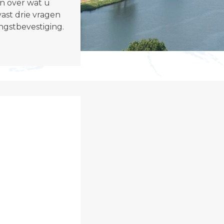
en over wat u
t
vast drie vragen
e
gstbevestiging.
"