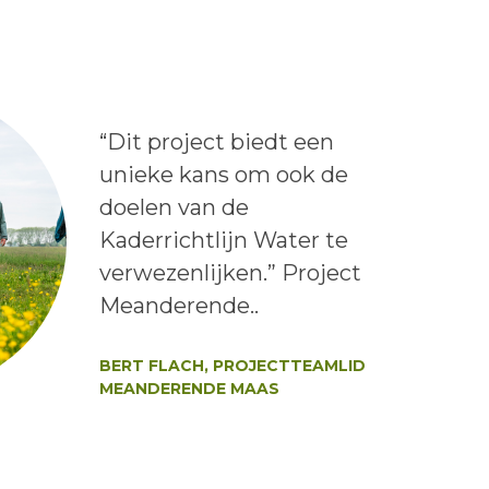
Lees het bericht:
“Dit project biedt een
unieke kans om ook de
doelen van de
Kaderrichtlijn Water te
verwezenlijken.” Project
Meanderende..
Auteur:
BERT FLACH, PROJECTTEAMLID
MEANDERENDE MAAS