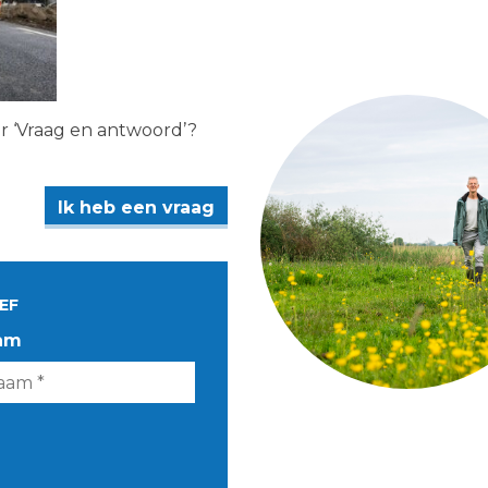
er ‘Vraag en antwoord’?
Ik heb een vraag
EF
am