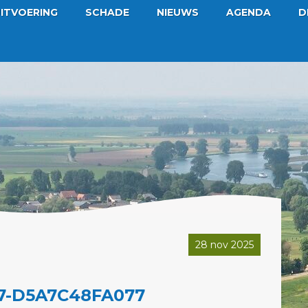
ITVOERING
SCHADE
NIEUWS
AGENDA
D
28 nov 2025
67-D5A7C48FA077