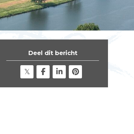
t
e
"
Deel dit bericht