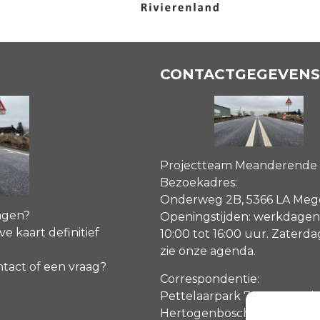
CONTACTGEGEVENS
Projectteam Meanderende
Bezoekadres:
Onderweg 2B, 5366 LA Me
agen?
Openingstijden: werkdagen
ve kaart definitief
10:00 tot 16:00 uur. Zaterd
zie onze agenda
.
ntact of een vraag?
Correspondentie:
Pettelaarpark 70, 5216 PP ‘s
Hertogenbosch