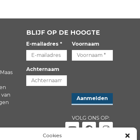
BLIJF OP DE HOOGTE
E-mailadres *
Voornaam
Achternaam
 Maas
gen
 van
agen
VOLG ONS OP:
-
Cookies