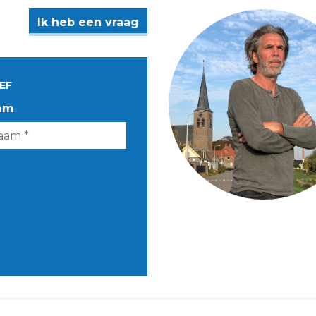
Ik heb een vraag
EF
am