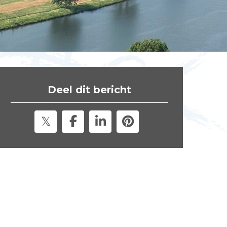
t
e
"
Deel dit bericht