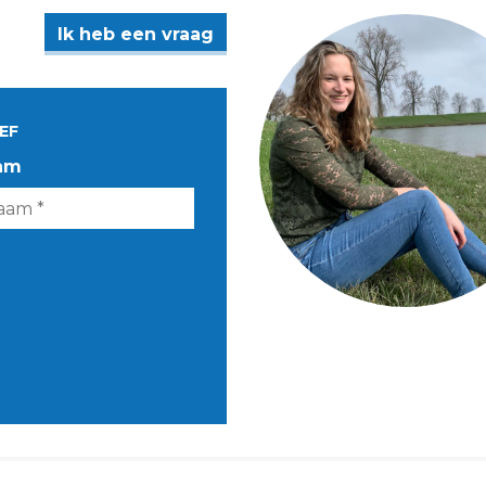
Ik heb een vraag
EF
am