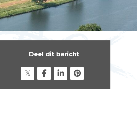
t
e
"
Deel dit bericht