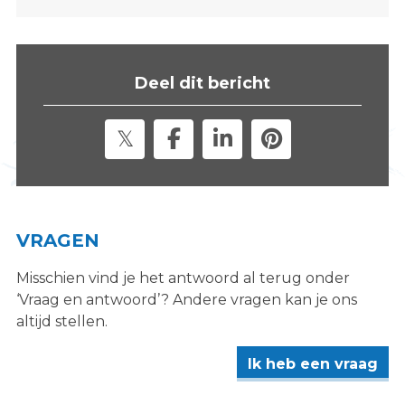
s
i
t
e
Deel dit bericht
"
VRAGEN
Misschien vind je het antwoord al terug onder
‘Vraag en antwoord’? Andere vragen kan je ons
altijd stellen.
Ik heb een vraag