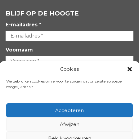
BLIJF OP DE HOOGTE
E-mailadres *
Voornaam
Cookies
Achternaam
We gebruiken cookies om ervoor te zorgen dat onze site zo soepel
mogelijk draait.
Accepteren
Afwijzen
VOLG ONS OP:
Bekijk voorkeuren