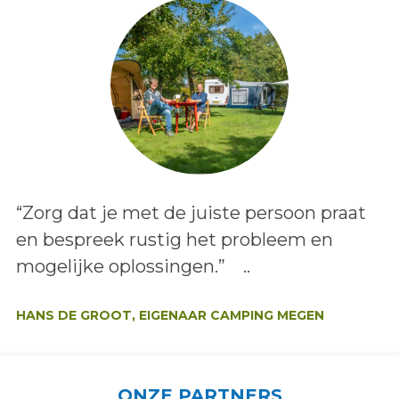
Lees het bericht:
“Zorg dat je met de juiste persoon praat
en bespreek rustig het probleem en
mogelijke oplossingen.” ..
Auteur:
HANS DE GROOT, EIGENAAR CAMPING MEGEN
ONZE PARTNERS