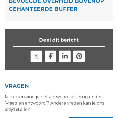
BEVOEGDE OVERHEID BOVENOP
s
GEHANTEERDE BUFFER
i
t
e
"
Deel dit bericht
VRAGEN
Misschien vind je het antwoord al terug onder
‘Vraag en antwoord’? Andere vragen kan je ons
altijd stellen.