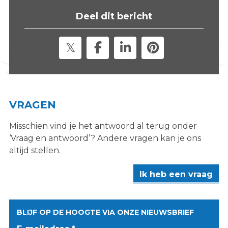
s
Deel dit bericht
i
t
e
"
VRAGEN
Misschien vind je het antwoord al terug onder
‘Vraag en antwoord’? Andere vragen kan je ons
altijd stellen.
Ik heb een vraag
BLIJF OP DE HOOGTE VIA ONZE NIEUWSBRIEF