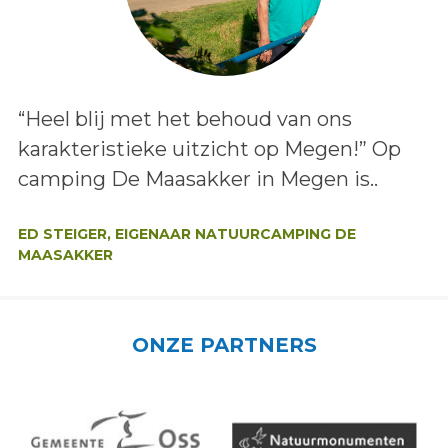
Lees het bericht:
“Heel blij met het behoud van ons
karakteristieke uitzicht op Megen!” Op
camping De Maasakker in Megen is..
Auteur:
ED STEIGER, EIGENAAR NATUURCAMPING DE
MAASAKKER
ONZE PARTNERS