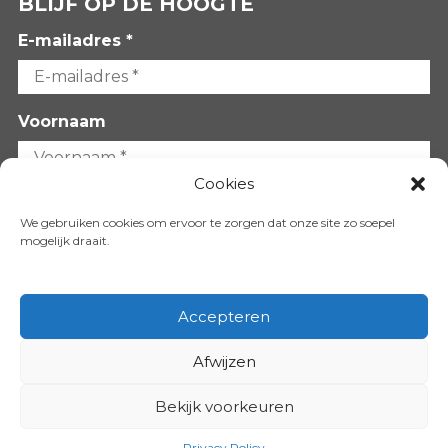
BLIJF OP DE HOOGTE
E-mailadres *
Voornaam
Cookies
Achternaam
We gebruiken cookies om ervoor te zorgen dat onze site zo soepel
mogelijk draait.
Accepteren
Afwijzen
VOLG ONS OP:
Bekijk voorkeuren
Copyright 2026
Privacy Policy