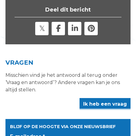
s
Deel dit bericht
i
t
e
"
VRAGEN
Misschien vind je het antwoord al terug onder
‘Vraag en antwoord’? Andere vragen kan je ons
altijd stellen.
Ik heb een vraag
BLIJF OP DE HOOGTE VIA ONZE NIEUWSBRIEF