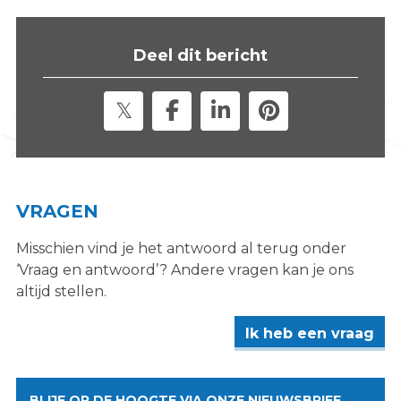
s
i
Deel dit bericht
t
e
"
VRAGEN
Misschien vind je het antwoord al terug onder
‘Vraag en antwoord’? Andere vragen kan je ons
altijd stellen.
Ik heb een vraag
BLIJF OP DE HOOGTE VIA ONZE NIEUWSBRIEF