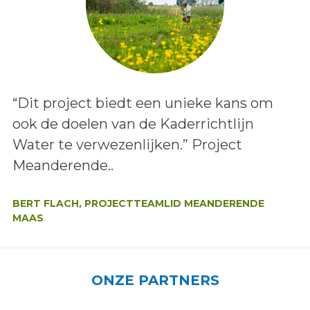
Lees het bericht:
“Dit project biedt een unieke kans om
ook de doelen van de Kaderrichtlijn
Water te verwezenlijken.” Project
Meanderende..
Auteur:
BERT FLACH, PROJECTTEAMLID MEANDERENDE
MAAS
ONZE PARTNERS