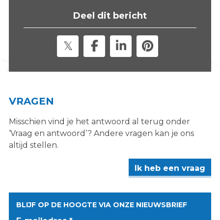
s
Deel dit bericht
i
t
e
"
VRAGEN
Misschien vind je het antwoord al terug onder
‘Vraag en antwoord’? Andere vragen kan je ons
altijd stellen.
Ik heb een vraag
BLIJF OP DE HOOGTE VIA ONZE NIEUWSBRIEF