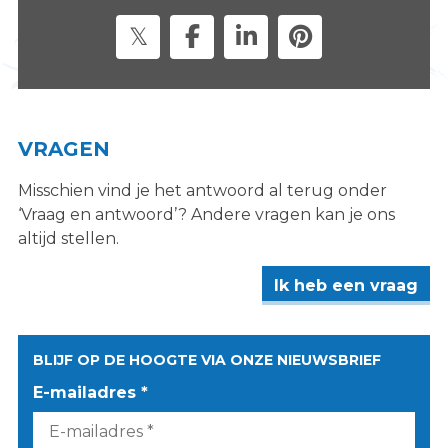
s
i
t
e
"
VRAGEN
Misschien vind je het antwoord al terug onder
‘Vraag en antwoord’? Andere vragen kan je ons
altijd stellen.
Ik heb een vraag
BLIJF OP DE HOOGTE VIA ONZE NIEUWSBRIEF
E-mailadres *