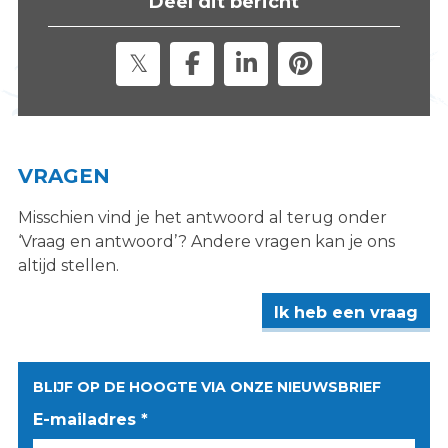
Deel dit bericht
s
i
t
e
"
VRAGEN
Misschien vind je het antwoord al terug onder
‘Vraag en antwoord’? Andere vragen kan je ons
altijd stellen.
Ik heb een vraag
BLIJF OP DE HOOGTE VIA ONZE NIEUWSBRIEF
E-mailadres *