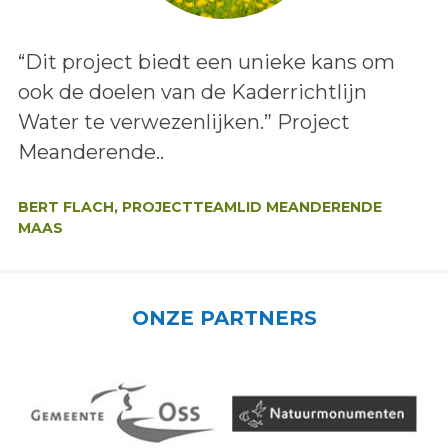
Lees het bericht:
“Dit project biedt een unieke kans om
ook de doelen van de Kaderrichtlijn
Water te verwezenlijken.” Project
Meanderende..
Auteur:
BERT FLACH, PROJECTTEAMLID MEANDERENDE
MAAS
ONZE PARTNERS