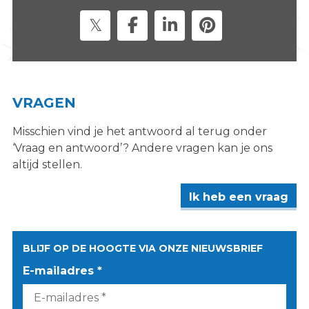
s
i
t
e
"
VRAGEN
Misschien vind je het antwoord al terug onder
‘Vraag en antwoord’? Andere vragen kan je ons
altijd stellen.
Ik heb een vraag
BLIJF OP DE HOOGTE VIA ONZE NIEUWSBRIEF
E-mailadres *