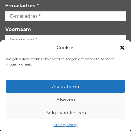
E-mailadres *
Voornaam
Cookies
Achternaam
We gebruiken cookies om ervoor te zorgen dat onze site zo soepel
mogelijk draait.
Accepteren
Afwijzen
VOLG ONS OP:
Bekijk voorkeuren
Copyright 2026
Privacy Policy