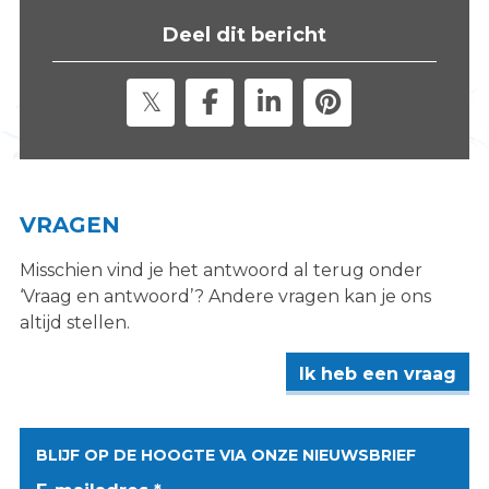
s
Deel dit bericht
i
t
e
"
VRAGEN
Misschien vind je het antwoord al terug onder
‘Vraag en antwoord’? Andere vragen kan je ons
altijd stellen.
Ik heb een vraag
BLIJF OP DE HOOGTE VIA ONZE NIEUWSBRIEF