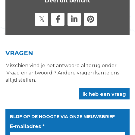
Deel dit bericht
s
i
t
e
"
VRAGEN
Misschien vind je het antwoord al terug onder
‘Vraag en antwoord’? Andere vragen kan je ons
altijd stellen.
Ik heb een vraag
BLIJF OP DE HOOGTE VIA ONZE NIEUWSBRIEF
E-mailadres *