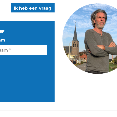
Ik heb een vraag
EF
am