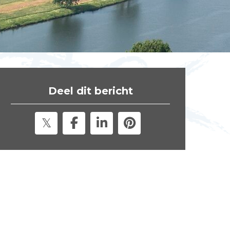
t
e
"
Deel dit bericht