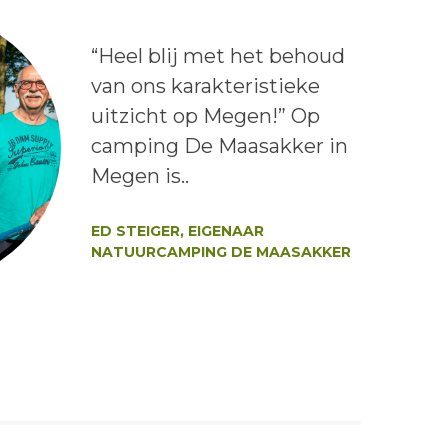
Lees het bericht:
“Heel blij met het behoud
van ons karakteristieke
uitzicht op Megen!” Op
camping De Maasakker in
Megen is..
Auteur:
ED STEIGER, EIGENAAR
NATUURCAMPING DE MAASAKKER