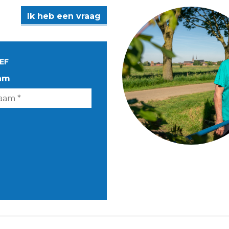
Ik heb een vraag
EF
am