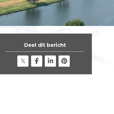
t
e
"
Deel dit bericht