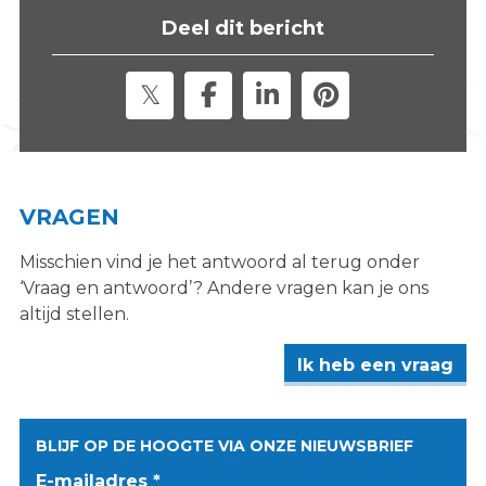
s
Deel dit bericht
i
t
e
"
VRAGEN
Misschien vind je het antwoord al terug onder
‘Vraag en antwoord’? Andere vragen kan je ons
altijd stellen.
Ik heb een vraag
BLIJF OP DE HOOGTE VIA ONZE NIEUWSBRIEF
E-mailadres *