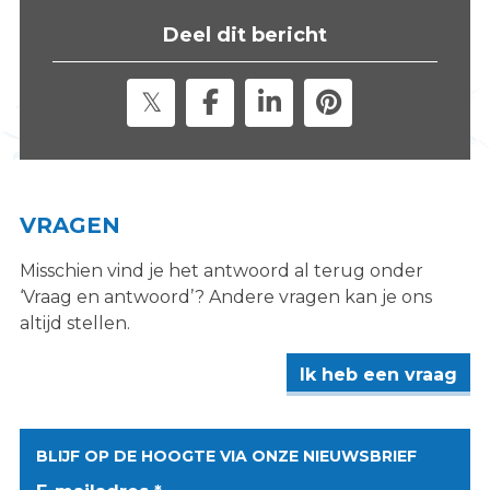
s
Deel dit bericht
i
t
e
"
VRAGEN
Misschien vind je het antwoord al terug onder
‘Vraag en antwoord’? Andere vragen kan je ons
altijd stellen.
Ik heb een vraag
BLIJF OP DE HOOGTE VIA ONZE NIEUWSBRIEF