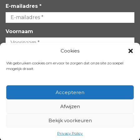
E-mailadres *
Voornaam
Cookies
Achternaam
We gebruiken cookies om ervoor te zorgen dat onze site zo soepel
mogelijk draait.
Accepteren
Afwijzen
VOLG ONS OP:
Bekijk voorkeuren
Copyright 2026
Privacy Policy