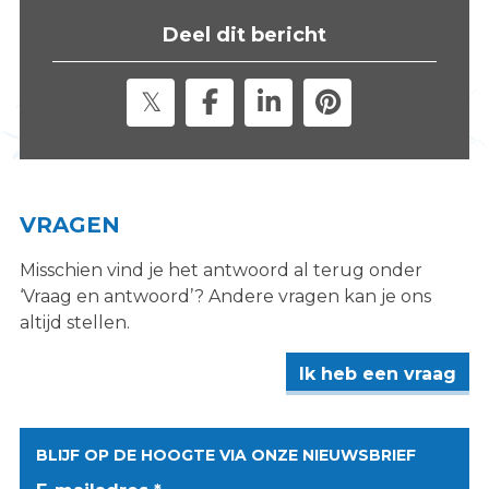
s
Deel dit bericht
i
t
e
"
VRAGEN
Misschien vind je het antwoord al terug onder
‘Vraag en antwoord’? Andere vragen kan je ons
altijd stellen.
Ik heb een vraag
BLIJF OP DE HOOGTE VIA ONZE NIEUWSBRIEF