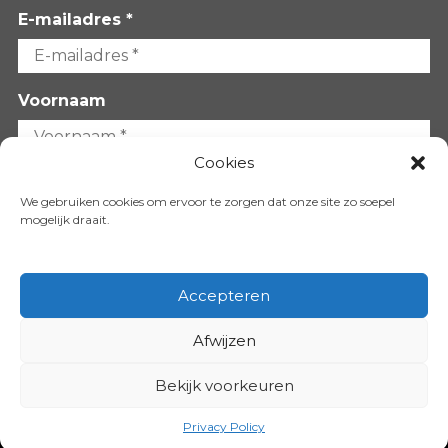
E-mailadres *
Voornaam
Cookies
Achternaam
We gebruiken cookies om ervoor te zorgen dat onze site zo soepel
mogelijk draait.
Accepteren
Afwijzen
VOLG ONS OP:
Bekijk voorkeuren
Copyright 2026
Privacy Policy