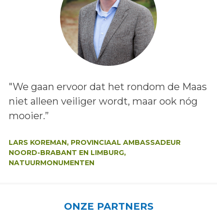
Lees het bericht:
"We gaan ervoor dat het rondom de Maas
niet alleen veiliger wordt, maar ook nóg
mooier.”
Auteur:
LARS KOREMAN, PROVINCIAAL AMBASSADEUR
NOORD-BRABANT EN LIMBURG,
NATUURMONUMENTEN
ONZE PARTNERS