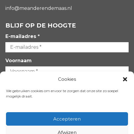
info@meanderendemaas.nl
BLIJF OP DE HOOGTE
E-mailadres *
Voornaam
Cookies
Achternaam
We gebruiken cookies om ervoor te zorgen dat onze site zo soepel
mogelijk draait.
Accepteren
Afwijzen