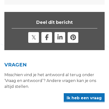
s
i
t
e
Deel dit bericht
"
VRAGEN
Misschien vind je het antwoord al terug onder
‘Vraag en antwoord’? Andere vragen kan je ons
altijd stellen.
Ik heb een vraag