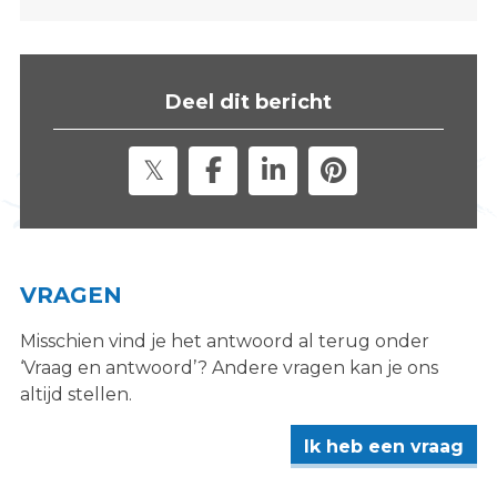
s
i
t
e
Deel dit bericht
"
VRAGEN
Misschien vind je het antwoord al terug onder
‘Vraag en antwoord’? Andere vragen kan je ons
altijd stellen.
Ik heb een vraag