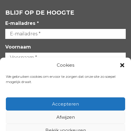
BLIJF OP DE HOOGTE
E-mailadres *
Voornaam
Cookies
Achternaam
We gebruiken cookies om ervoor te zorgen dat onze site zo soepel
mogelijk draait.
Accepteren
Afwijzen
VOLG ONS OP:
Bekijk voorkeuren